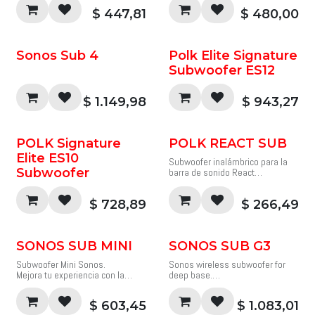
$
447,81
$
480,00
Sonos Sub 4
Polk Elite Signature
Subwoofer ES12
$
1.149,98
$
943,27
POLK Signature
POLK REACT SUB
Elite ES10
Subwoofer inalámbrico para la
Subwoofer
barra de sonido React
Este subwoofer inalámbrico
desaparece en tu habitación.
$
728,89
$
266,49
Perfectamente ajustado para
ampliar los graves de tu barra de
sonido React para prácticamente
cualquier película, programa de
SONOS SUB MINI
SONOS SUB G3
TV o canción.
• Añade graves
Subwoofer Mini Sonos.
Sonos wireless subwoofer for
cinematográficos a la barra de
Mejora tu experiencia con la
deep base.
sonido React
televisión, la música y los juegos
El subwoofer inalámbrico para
• Configuración inalámbrica
con esta impresionante barra de
graves profundos. Hecho para
sencilla
$
603,45
$
1.083,01
sonido compacta. Disfruta de un
ser visto y escuchado. El diseño
• Controlador de 7" de largo