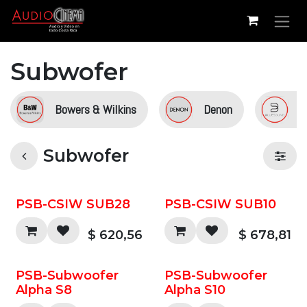
Ir al contenido
Subwofer
Bowers & Wilkins
Denon
B
Subwofer
PSB-CSIW SUB28
PSB-CSIW SUB10
$
620,56
$
678,81
PSB-Subwoofer
PSB-Subwoofer
Alpha S8
Alpha S10