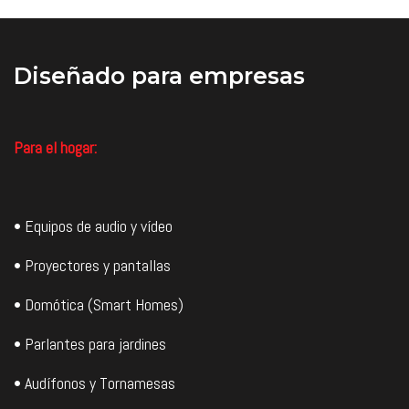
Precio US$587,98 (Sin IVA).
A/B. Respuesta de graves hasta
24 Hz. Gabinetes de baja
resonancia.
Nota: Los elementos decorativos
Diseñado
para empresas
y otros equipos NO se incluyen,
son solamente para efecto
demostrativos de un Estilo de
Vida. Las imágenes son
únicamente con carácter
ilustrativas.
Para el hogar:
Precio US$456,83 (Sin IVA).
• Equipos de audio y vídeo
• Proyectores y pantallas
• Domótica (Smart Homes)
• Parlantes para jardines
• Audífonos y Tornamesas