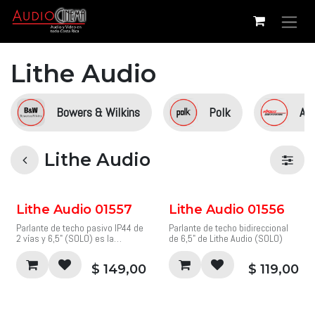
Ir al contenido
Lithe Audio
Bowers & Wilkins
Polk
Ap
Lithe Audio
Lithe Audio 01557
Lithe Audio 01556
Parlante de techo pasivo IP44 de
Parlante de techo bidireccional
2 vías y 6,5" (SOLO) es la
de 6,5" de Lithe Audio (SOLO)
solución de audio perfecta para
su baño.
$
149,00
$
119,00