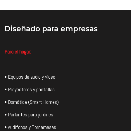
 Sonido ultra premium
 Bobina móvil (MC)
 Bobina móvil (MC)
 Hilado a mano en Japón.
Precio US$ 550,00 (Sin IVA).
Precio US$ 450,00 (Sin IVA).
Diseñado
para empresas
Producto disponible contra
pedido.
Para el hogar:
• Equipos de audio y vídeo
• Proyectores y pantallas
• Domótica (Smart Homes)
• Parlantes para jardines
• Audífonos y Tornamesas