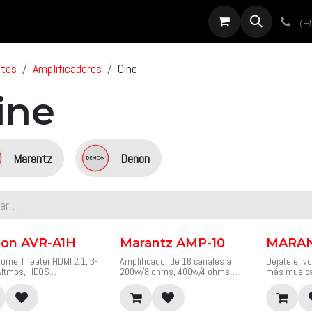
roductos
Servicios
Diseño
Proyectos
Sobre nosotros
Noti
(+
ctos
Amplificadores
Cine
ine
Marantz
Denon
on AVR-A1H
Marantz AMP-10
MARAN
ome Theater HDMI 2.1, 3-
Amplificador de 16 canales a
Déjate envo
Altmos, HEOS.
200w/8 ohms, 400w/4 ohms
más musical
or AV 8K de 15,4 canales
con HDAM.
delgado NR1
W con HEOS® integrado.
Diseñado con las mejores
AV ofrece u
 canales de
tecnologías de su clase, AMP 10
fidelidad cál