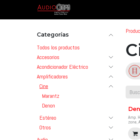
Ir al contenido
Inicio
Tienda
Marcas & P
Produ
Categorías
C
Todos los productos
Accesorios
Acondicionador Eléctrico
Amplificadores
Cine
Marantz
Denon
Den
Estéreo
Amp. H
zone, 
Otros
Recept
y 150 
Con 15
Audio