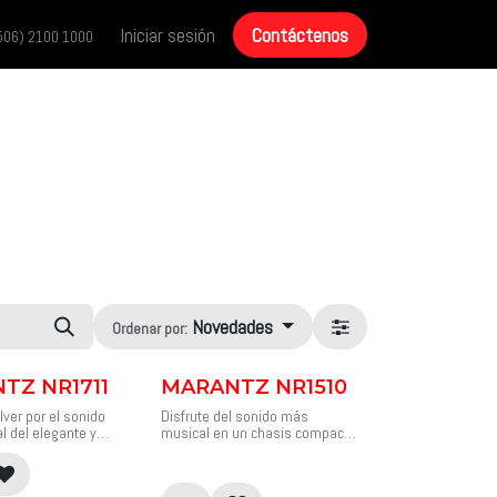
cias
Historias de éxito
Iniciar sesión
Contáctenos
Contáctenos
506) 2100 1000
Novedades
Ordenar por:
TZ NR1711
MARANTZ NR1510
lver por el sonido
Disfrute del sonido más
 del elegante y
musical en un chasis compacto
711. Este receptor
y delgado. Con la mitad de
n audio de alta
altura que un receptor AV
ido, rico y
tradicional, el Marantz NR1510