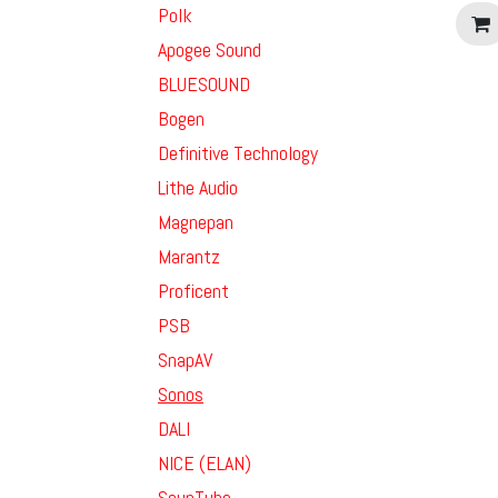
detalla
Polk
traser
de boc
Apogee Sound
estas 
disfru
BLUESOUND
experi
todas 
Bogen
audio 
escuch
Definitive Technology
Precio
Lithe Audio
Magnepan
Marantz
Proficent
PSB
SnapAV
Sonos
DALI
NICE (ELAN)
SounTube