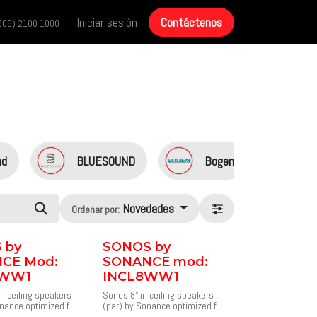
cias
Historias de éxito
Iniciar sesión
Contáctenos
Contáctenos
506) 2100 1000
nd
BLUESOUND
Bogen
De
Novedades
Ordenar por:
 by
SONOS by
CE Mod:
SONANCE mod:
GWW1
INCL8WW1
in ceiling speakers
Sonos 8" in ceiling speakers
onance optimized for
(par) by Sonance optimized for
Sonos AMP.