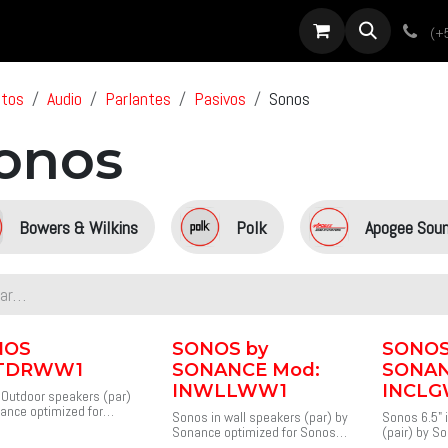
roductos
Servicios
Diseño
Proyectos
Sobre nosotros
Noti
(+
ctos
Audio
Parlantes
Pasivos
Sonos
onos
Bowers & Wilkins
Polk
Apogee Sou
NOS
SONOS by
SONOS
TDRWW1
SONANCE Mod:
SONAN
INWLLWW1
INCL
Outdoor speakers (par)
ance optimized for
Sonos in wall speakers (par) by
Sonos 6.5" 
 Amp.
Sonance optimized for Sonos
(pair) by S
ta sonido intenso y
AMP.
Sonos AMP.