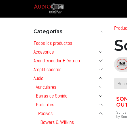
Ir al contenido
Inicio
Tienda
Marcas & P
Produ
Categorías
S
Todos los productos
Accesorios
Acondicionador Eléctrico
Amplificadores
Audio
Auriculares
Barras de Sonido
SO
Parlantes
OU
Sonos 
Pasivos
by Son
Sonos
Bowers & Wilkins
Disfru