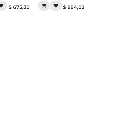
ntes ofrecen un
Estos parlantes ofrecen un
$
675,30
$
994,02
al que llena la
sonido natural que llena la
con una instalación
habitación con una instalación
e vende por pares.
discreta. Se vende por pares.
tes pasivos deben
Los parlantes pasivos deben
ntados por un
estar alimentados por un
r (se vende por
amplificador (se vende por
separado).
675,30 (Sin IVA).
Precio US$ 994,02 (Sin IVA).