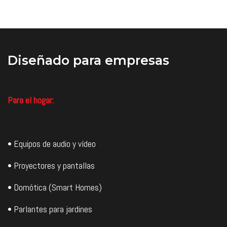
inteligentes. Disponible en una
S2e. El mejor sonido merece el
gama de acabados elegantes,
mejor ajuste y acabado. Los Px7
Px8 ofrece lujo que
S2e utilizan un total de seis
complementa una calidad de
micrófonos para lograr una
sonido exquisita.
cancelación de ruido excepcional
y una calidad de llamada
Precio US$699 (Sin IVA).
impecable.
Diseñado
para empresas
Precio USD$ 408,06 (Sin IVA).
Para el hogar:
• Equipos de audio y vídeo
• Proyectores y pantallas
• Domótica (Smart Homes)
• Parlantes para jardines