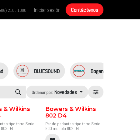
cias
Historias de éxito
Iniciar sesión
Contáctenos
Contáctenos
506) 2100 1000
nd
BLUESOUND
Bogen
De
Novedades
Ordenar por:
 & Wilkins
Bowers & Wilkins
4
802 D4
ntes tipo torre Serie
Par de parlantes tipo torre Serie
 803 D4.
800 modelo 802 D4.
delo más compacto
Con proporciones similares a
odas las ventajas
las del emblemático 801 D4, el