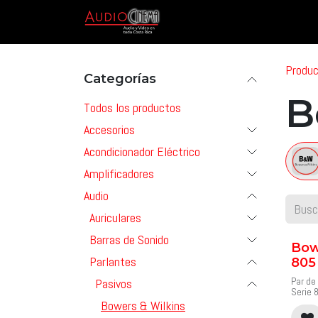
Ir al contenido
Inicio
Tienda
Marcas & P
Produ
Categorías
B
Todos los productos
Accesorios
Acondicionador Eléctrico
Amplificadores
Audio
Auriculares
Barras de Sonido
Bow
Parlantes
805
Par de 
Pasivos
Serie 
El alt
Bowers & Wilkins
es el 