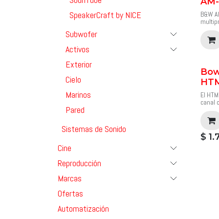
AM-
ilustra
Precio
SpeakerCraft by NICE
B&W AM
Precio
multip
woofer
Subwofer
Colóqu
horizo
Activos
elegan
alumini
Exterior
humeda
Bow
es muc
Cielo
que pa
HTM
Marinos
El HTM
Precio
canal 
Pared
la nue
un twe
carbon
Sistemas de Sonido
medios
$
1.
contin
perfec
Cine
cine e
S3, 70
Reproducción
Parlan
integr
Marcas
700.
Ofertas
Precio
Automatización