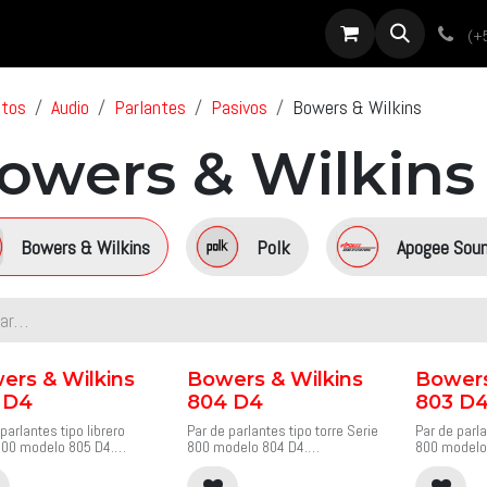
roductos
Servicios
Diseño
Proyectos
Sobre nosotros
Noti
(+
ctos
Audio
Parlantes
Pasivos
Bowers & Wilkins
owers & Wilkins
Bowers & Wilkins
Polk
Apogee Sou
ers & Wilkins
Bowers & Wilkins
Bowers
 D4
804 D4
803 D
parlantes tipo librero
Par de parlantes tipo torre Serie
Par de parla
800 modelo 805 D4.
800 modelo 804 D4.
800 modelo
avoz de estantería 805 D4
Para quienes buscan el
Nuestro mo
modelo más compacto de
rendimiento de un altavoz de
incorpora t