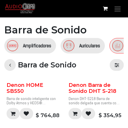
Ir al contenido
Barra de Sonido
Amplificadores
Auriculares
Barra de Sonido
Denon HOME
Denon Barra de
SB550
Sonido DHT S-218
Barra de sonido inteligente con
Denon DHT-S218 Barra de
Dolby Atmos y HEOS®
sonido delgada que cuenta con
integrados.
dos potentes subwoofers
Potente audio Denon Home
integrados orientados hacia
$
764,88
$
354,95
desde una barra de sonido
abajo y Dolby Atmos para crear
compacta para tu televisión y tu
una poderosa experiencia de
música. Diseñada para un audio
cine en casa sin un subwoofer