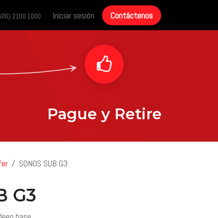
cias
Historias de éxito
Iniciar sesión
Contáctenos
Contáctenos
506) 2100 1000
Pague y Retire
er
SONOS SUB G3
B G3
deep base.