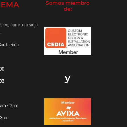
NEMA
Somos miembro
de:
aco, carretera vieja
.
Costa Rica
000
y
03
 8am - 7pm
 3pm