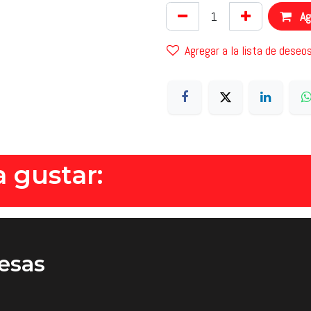
Agr
Agregar a la lista de deseo
 gustar:
esas