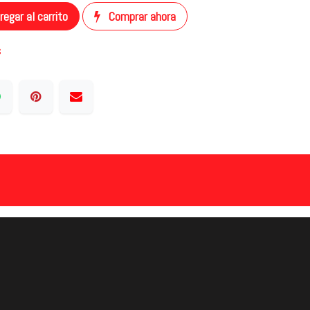
egar al carrito
Comprar ahora
s