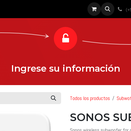
roductos
Servicios
Diseño
Proyectos
Sobre nosotros
Noti
(+
Ingrese su información
Todos los productos
Subwof
SONOS SU
Sonos wireless subwoofer for 