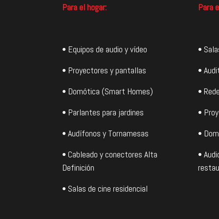
Para el hogar:
Para e
• Equipos de audio y vídeo
• Sala
• Proyectores y pantallas
• Audi
• Domótica (Smart Homes)
• Rede
• Parlantes para jardines
• Proy
• Audífonos y Tornamesas
• Dom
• Cableado y conectores Alta
• Audi
Definición
restau
• Salas de cine residencial