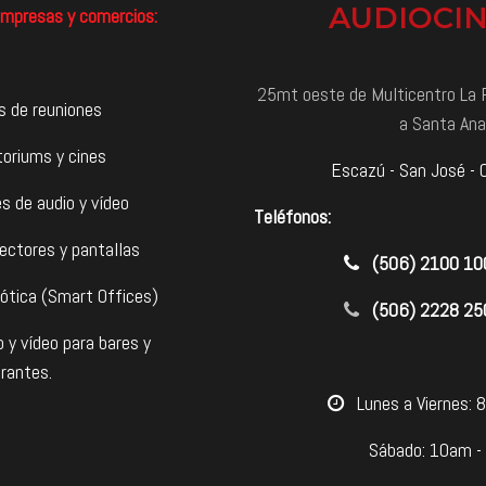
AUDIOCI
mpresas y comercios:
25mt oeste de Multicentro La P
s de reuniones
a Santa Ana
toriums y cines
Escazú - San José - 
s de audio y vídeo
Teléfonos:
ectores y pantallas
​(506) 2100 1
ótica (Smart Offices)
(506) 2228 25
o y vídeo para bares y
rantes.
​Lunes a Viernes:
Sábado: 10am -