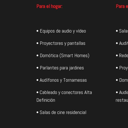
Para el hogar:
Para e
• Equipos de audio y vídeo
• Sala
• Proyectores y pantallas
• Audi
• Domótica (Smart Homes)
• Rede
• Parlantes para jardines
• Proy
• Audífonos y Tornamesas
• Dom
• Cableado y conectores Alta
• Audi
Definición
restau
• Salas de cine residencial