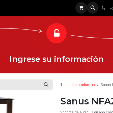
roductos
Servicios
Diseño
Proyectos
Sobre nosotros
Noti
(+
Ingrese su información
Todos los productos
Sanus
Sanus NFA
Soporte de audio El diseño con