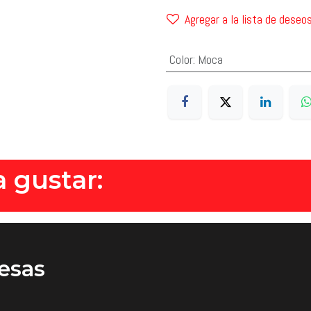
Agregar a la lista de deseo
Color
:
Moca
 gustar:
esas