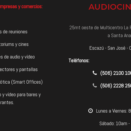
AUDIOCI
mpresas y comercios:
25mt oeste de Multicentro La P
s de reuniones
a Santa Ana
toriums y cines
Escazú - San José - 
s de audio y vídeo
Teléfonos:
ectores y pantallas
​(506) 2100 1
ótica (Smart Offices)
(506) 2228 25
o y vídeo para bares y
rantes.
​Lunes a Viernes:
Sábado: 10am -