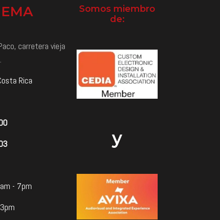
NEMA
Somos miembro
de:
aco, carretera vieja
.
Costa Rica
000
y
03
 8am - 7pm
 3pm