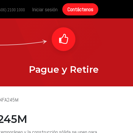
cias
Historias de éxito
Iniciar sesión
Contáctenos
Contáctenos
506) 2100 1000
Pague y Retire
 NFA245M
245M
temporáneo y la construcción sólida se unen para