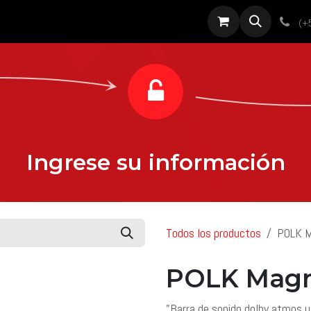
roductos
Servicios
Diseño
Proyectos
Sobre nosotros
Noti
(+
Ingrese su información
Todos los productos
POLK M
POLK Magni
"Barra de sonido dolby atmos 