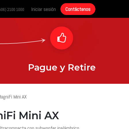
cias
Historias de éxito
Iniciar sesión
Contáctenos
Contáctenos
506) 2100 1000
Pague y Retire
agniFi Mini AX
Fi Mini AX
ultracompacta con subwoofer inalámbrico.