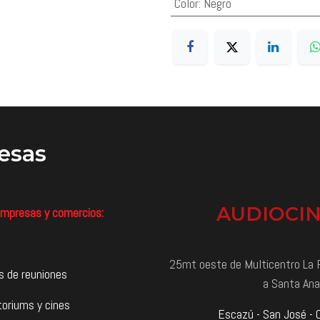
Color
:
Negro
esas
AUDIOCI
mpresas y comercios:
25mt oeste de Multicentro La P
s de reuniones
a Santa Ana
toriums y cines
Escazú - San José - 