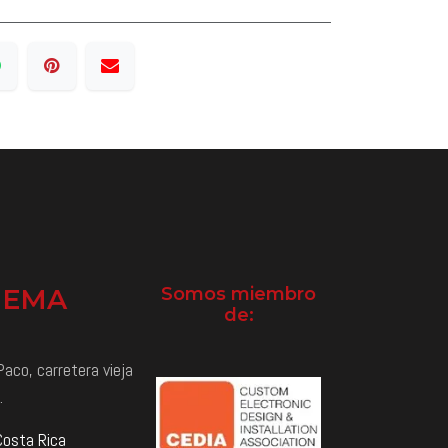
NEMA
Somos miembro
de:
aco, carretera vieja
.
Costa Rica