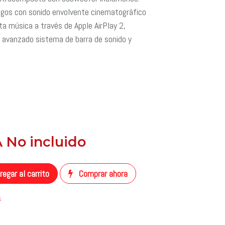
egos con sonido envolvente cinematográfico
a música a través de Apple AirPlay 2,
 avanzado sistema de barra de sonido y
VA No incluido
​
egar al carrito
Comprar ahora
s