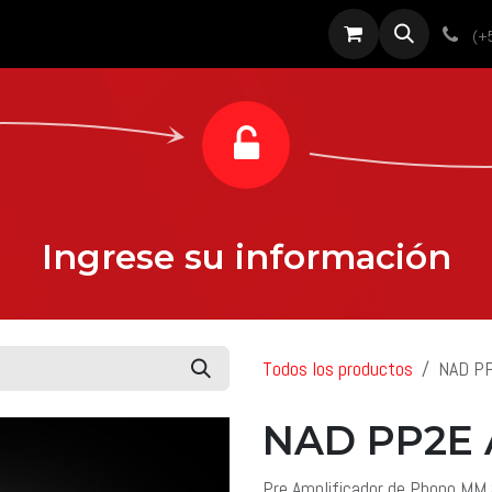
roductos
Servicios
Diseño
Proyectos
Sobre nosotros
Noti
(+
Ingrese su información
Todos los productos
NAD P
NAD PP2E
Pre Amplificador de Phono MM