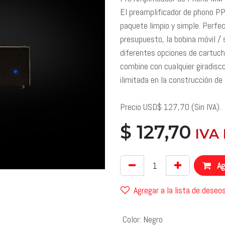
El preamplificador de phono PP
paquete limpio y simple. Perfec
presupuesto, la bobina móvil /
diferentes opciones de cartuch
combine con cualquier giradisc
ilimitada en la construcción de
Precio USD$ 127,70 (Sin IVA).
$
127,70
​ IVA
Agr
Agregar a la lista de deseo
Color
:
Negro