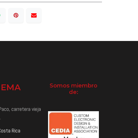
NEMA
Somos miembro
de:
aco, carretera vieja
.
Costa Rica