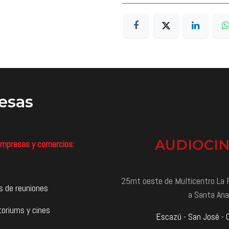
esas
AUDIOCI
mpresas y comercios:
25mt oeste de Multicentro La P
s de reuniones
a Santa Ana
toriums y cines
Escazú - San José - 