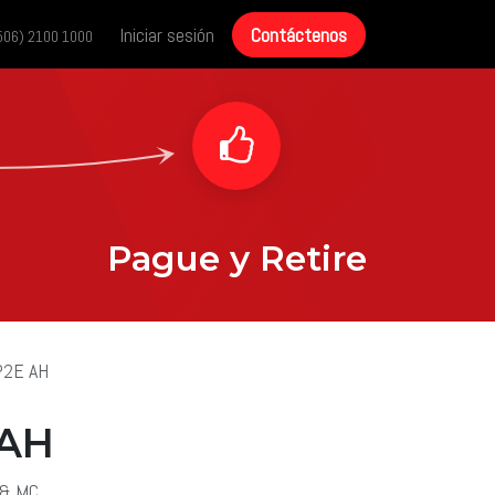
cias
Historias de éxito
Iniciar sesión
Contáctenos
Contáctenos
506) 2100 1000
Pague y Retire
P2E AH
 AH
 & MC.