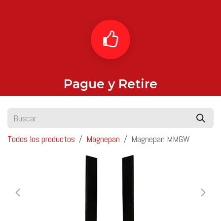
Pague y Retire
Todos los productos
Magnepan
Magnepan MMGW