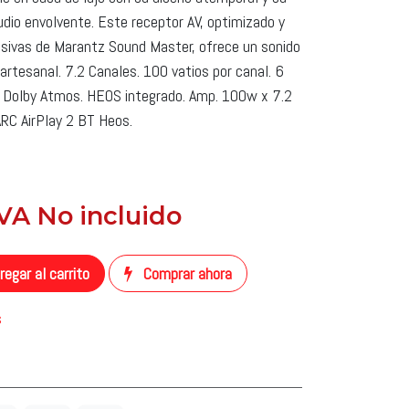
io envolvente. Este receptor AV, optimizado y
usivas de Marantz Sound Master, ofrece un sonido
 artesanal. 7.2 Canales. 100 vatios por canal. 6
 Dolby Atmos. HEOS integrado. Amp. 100w x 7.2
RC AirPlay 2 BT Heos.
 IVA No incluido
​
egar al carrito
Comprar ahora
s