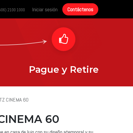
cias
Historias de éxito
Iniciar sesión
Contáctenos
Contáctenos
506) 2100 1000
Pague y Retire
TZ CINEMA 60
CINEMA 60
ne en casa de lujo con su diseño atemporal y su