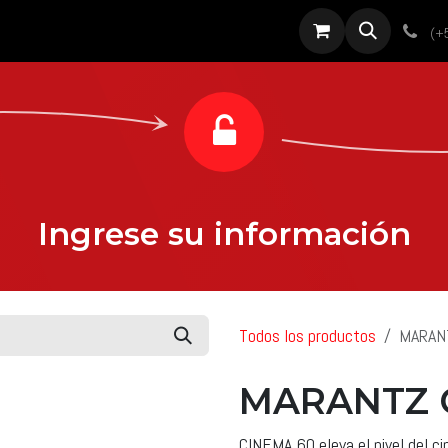
roductos
Servicios
Diseño
Proyectos
Sobre nosotros
Noti
(+
Ingrese su información
Todos los productos
MARAN
MARANTZ 
CINEMA 60 eleva el nivel del ci