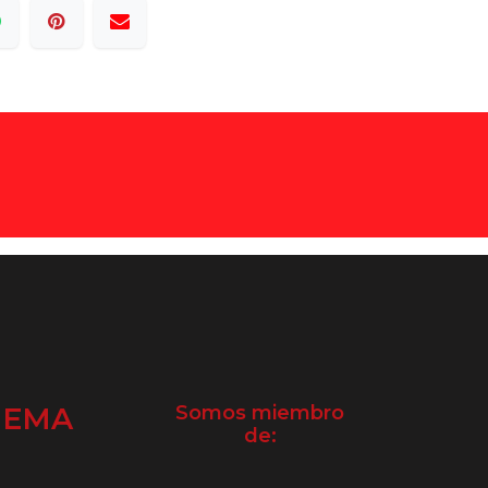
NEMA
Somos miembro
de: