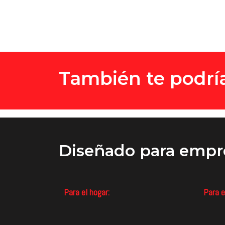
También te podría
Diseñado
para empr
Para el hogar:
Para e