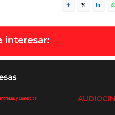
 interesar:
esas
AUDIOCI
mpresas y comercios: