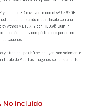
 8K y un audio 3D envolvente con el AVR-S970H.
mediano con un sonido más refinado con una
Dolby Atmos y DTS:X. Y con HEOS® Built-in,
orma inalámbrica y compártala con parlantes
 habitaciones.
s y otros equipos NO se incluyen, son solamente
un Estilo de Vida. Las imágenes son únicamente
VA No incluido
​