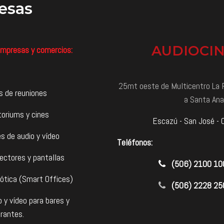
esas
AUDIOCI
mpresas y comercios:
25mt oeste de Multicentro La P
s de reuniones
a Santa Ana
toriums y cines
Escazú - San José - 
s de audio y vídeo
Teléfonos:
ectores y pantallas
​(506) 2100 1
ótica (Smart Offices)
(506) 2228 25
o y vídeo para bares y
rantes.