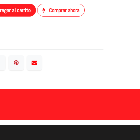
egar al carrito
Comprar ahora
s