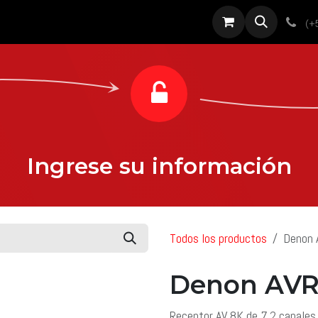
roductos
Servicios
Diseño
Proyectos
Sobre nosotros
Noti
(+
Ingrese su información
Todos los productos
Denon
Denon AVR
Receptor AV 8K de 7.2 canale