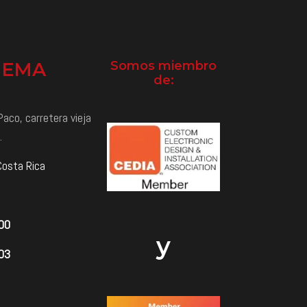
NEMA
Somos miembro
de:
aco, carretera vieja
.
Costa Rica
000
y
03