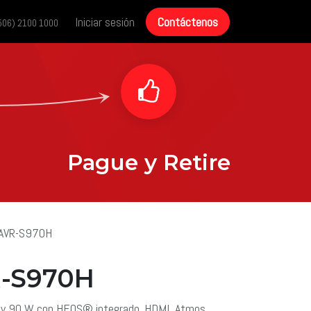
cias
Historias de éxito
Iniciar sesión
Contáctenos
Contáctenos
506) 2100 1000
Pague y Retire
 AVR-S970H
-S970H
s y 90 W con HEOS® integrado. HDMI, Atmos,