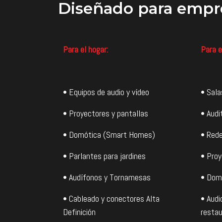
Diseñado
para empr
Para el hogar:
Para e
• Equipos de audio y vídeo
• Sala
• Proyectores y pantallas
• Audi
• Domótica (Smart Homes)
• Rede
• Parlantes para jardines
• Proy
• Audífonos y Tornamesas
• Dom
• Cableado y conectores Alta
• Audi
Definición
restau