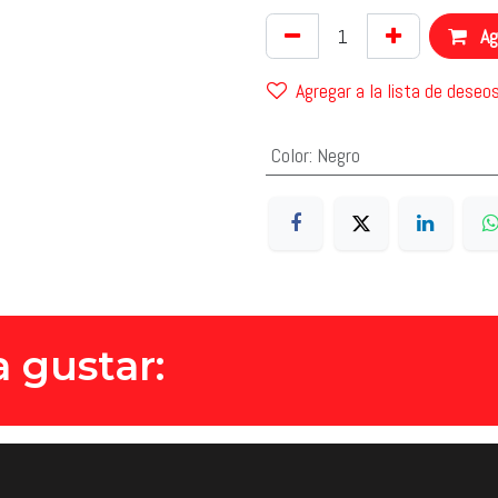
Agr
Agregar a la lista de deseo
Color
:
Negro
 gustar: