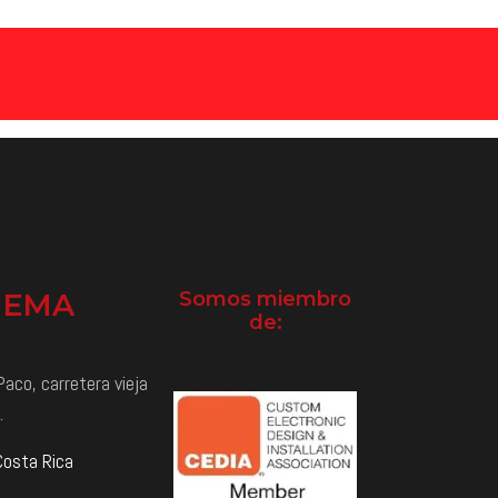
NEMA
Somos miembro
de:
aco, carretera vieja
.
Costa Rica