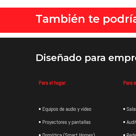
También te podría
Diseñado
para empr
Para el hogar:
Para e
• Equipos de audio y vídeo
• Sala
• Proyectores y pantallas
• Audi
• Domótica (Smart Homes)
• Rede