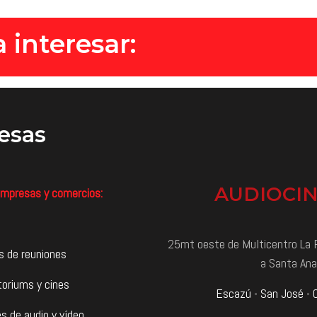
 interesar:
esas
AUDIOCI
mpresas y comercios:
25mt oeste de Multicentro La P
s de reuniones
a Santa Ana
toriums y cines
Escazú - San José - 
s de audio y vídeo