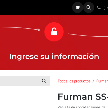
roductos
Servicios
Diseño
Proyectos
Sobre nosotros
Noti
(+
Ingrese su información
Todos los productos
Furma
Furman SS
Regleta de sobretensiones de 