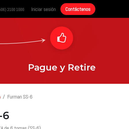
cias
Historias de éxito
Iniciar sesión
Contáctenos
Contáctenos
506) 2100 1000
Pague y Retire
n
Furman SS-6
-6
CA de 6 tomas (SS-6)