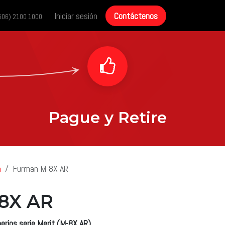
cias
Historias de éxito
Iniciar sesión
Contáctenos
Contáctenos
506) 2100 1000
Pague y Retire
n
Furman M-8X AR
8X AR
erios serie Merit (M-8X AR)