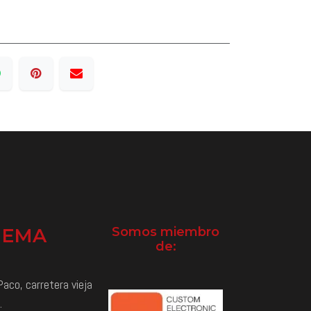
NEMA
Somos miembro
de:
aco, carretera vieja
.