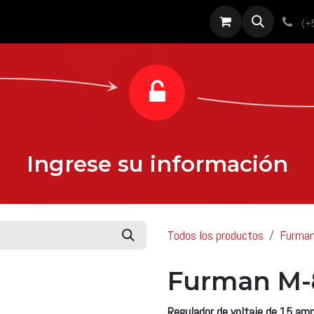
roductos
Servicios
Diseño
Proyectos
Sobre nosotros
Noti
(+
Ingrese su información
Todos los productos
Furma
Furman M-
Regulador de voltaje de 15 amp