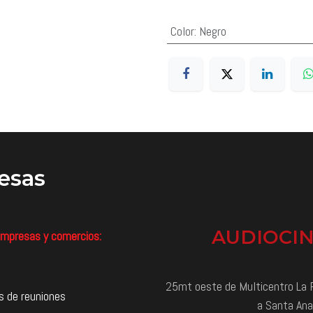
Color
:
Negro
esas
AUDIOCI
mpresas y comercios:
25mt oeste de Multicentro La P
s de reuniones
a Santa Ana